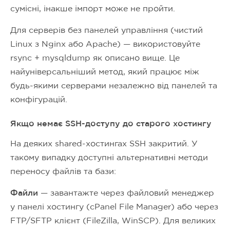
сумісні, інакше імпорт може не пройти.
Для серверів без панелей управління (чистий
Linux з Nginx або Apache) — використовуйте
rsync + mysqldump як описано вище. Це
найуніверсальніший метод, який працює між
будь-якими серверами незалежно від панелей та
конфігурацій.
Якщо немає SSH-доступу до старого хостингу
На деяких shared-хостингах SSH закритий. У
такому випадку доступні альтернативні методи
переносу файлів та бази:
Файли
— завантажте через файловий менеджер
у панелі хостингу (cPanel File Manager) або через
FTP/SFTP клієнт (FileZilla, WinSCP). Для великих