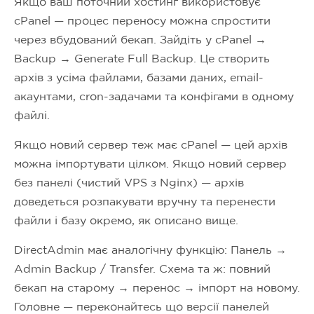
Якщо ваш поточний хостинг використовує
cPanel — процес переносу можна спростити
через вбудований бекап. Зайдіть у cPanel →
Backup → Generate Full Backup. Це створить
архів з усіма файлами, базами даних, email-
акаунтами, cron-задачами та конфігами в одному
файлі.
Якщо новий сервер теж має cPanel — цей архів
можна імпортувати цілком. Якщо новий сервер
без панелі (чистий VPS з Nginx) — архів
доведеться розпакувати вручну та перенести
файли і базу окремо, як описано вище.
DirectAdmin має аналогічну функцію: Панель →
Admin Backup / Transfer. Схема та ж: повний
бекап на старому → перенос → імпорт на новому.
Головне — переконайтесь що версії панелей