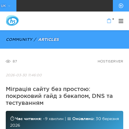
UK
COMMUNITY
ARTICLES
87
HOSTISERVER
2026-03-30 11:46:00
Міграція сайту без простою:
покроковий гайд з бекапом, DNS та
тестуванням
⏱️
Час читання:
~9 хвилин | 📅
Оновлено:
30 березня
2026