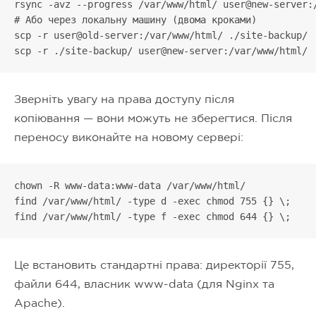
rsync -avz --progress /var/www/html/ user@new-server:/
# Або через локальну машину (двома кроками)

scp -r user@old-server:/var/www/html/ ./site-backup/

scp -r ./site-backup/ user@new-server:/var/www/html/
Зверніть увагу на права доступу після
копіювання — вони можуть не зберегтися. Після
переносу виконайте на новому сервері:
chown -R www-data:www-data /var/www/html/

find /var/www/html/ -type d -exec chmod 755 {} \;

find /var/www/html/ -type f -exec chmod 644 {} \;
Це встановить стандартні права: директорії 755,
файли 644, власник www-data (для Nginx та
Apache).