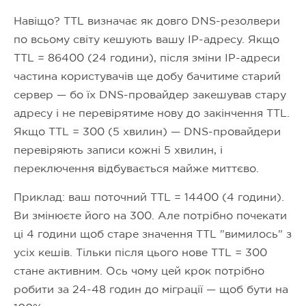
Навіщо? TTL визначає як довго DNS-резолвери
по всьому світу кешують вашу IP-адресу. Якщо
TTL = 86400 (24 години), після зміни IP-адреси
частина користувачів ще добу бачитиме старий
сервер — бо їх DNS-провайдер закешував стару
адресу і не перевірятиме нову до закінчення TTL.
Якщо TTL = 300 (5 хвилин) — DNS-провайдери
перевіряють записи кожні 5 хвилин, і
переключення відбувається майже миттєво.
Приклад: ваш поточний TTL = 14400 (4 години).
Ви змінюєте його на 300. Але потрібно почекати
ці 4 години щоб старе значення TTL "вимилось" з
усіх кешів. Тільки після цього нове TTL = 300
стане активним. Ось чому цей крок потрібно
робити за 24-48 годин до міграції — щоб бути на