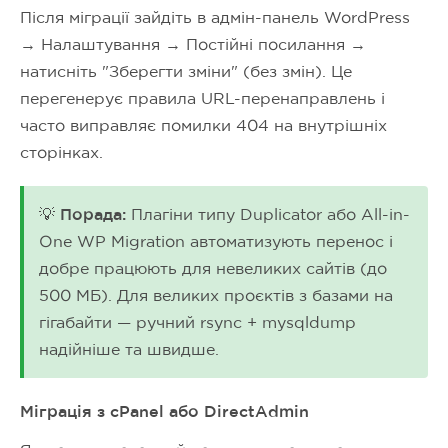
Після міграції зайдіть в адмін-панель WordPress
→ Налаштування → Постійні посилання →
натисніть "Зберегти зміни" (без змін). Це
перегенерує правила URL-перенаправлень і
часто виправляє помилки 404 на внутрішніх
сторінках.
💡 Порада:
Плагіни типу Duplicator або All-in-
One WP Migration автоматизують перенос і
добре працюють для невеликих сайтів (до
500 МБ). Для великих проєктів з базами на
гігабайти — ручний rsync + mysqldump
надійніше та швидше.
Міграція з cPanel або DirectAdmin