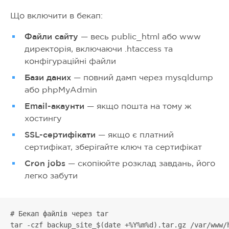
Що включити в бекап:
Файли сайту
— весь public_html або www
директорія, включаючи .htaccess та
конфігураційні файли
Бази даних
— повний дамп через mysqldump
або phpMyAdmin
Email-акаунти
— якщо пошта на тому ж
хостингу
SSL-сертифікати
— якщо є платний
сертифікат, зберігайте ключ та сертифікат
Cron jobs
— скопіюйте розклад завдань, його
легко забути
# Бекап файлів через tar

tar -czf backup_site_$(date +%Y%m%d).tar.gz /var/www/h