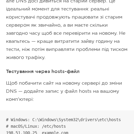
але DNS досі дивиться на старий сервер. Це
ідеальний момент для тестування: реальні
користувачі продовжують працювати зі старим
сервером як звичайно, а ви маєте скільки
завгодно часу щоб все перевірити на новому. Не
квапьтесь — краще витратити зайву годину на
тести, ніж потім виправляти проблеми під тиском
живого трафіку.
Тестування через hosts-файл
Щоб побачити сайт на новому сервері до зміни
DNS — додайте запис у файл hosts на вашому
комп'ютері:
# Windows: C:\Windows\System32\drivers\etc\hosts

# macOS/Linux: /etc/hosts

198.51.100.25  example.com
