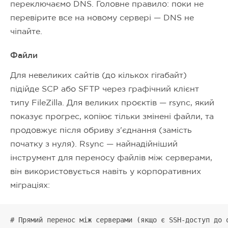
переключаємо DNS. Головне правило: поки не
перевірите все на новому сервері — DNS не
чіпайте.
Файли
Для невеликих сайтів (до кількох гігабайт)
підійде SCP або SFTP через графічний клієнт
типу FileZilla. Для великих проєктів — rsync, який
показує прогрес, копіює тільки змінені файли, та
продовжує після обриву з'єднання (замість
початку з нуля). Rsync — найнадійніший
інструмент для переносу файлів між серверами,
він використовується навіть у корпоративних
міграціях:
# Прямий перенос між серверами (якщо є SSH-доступ до о