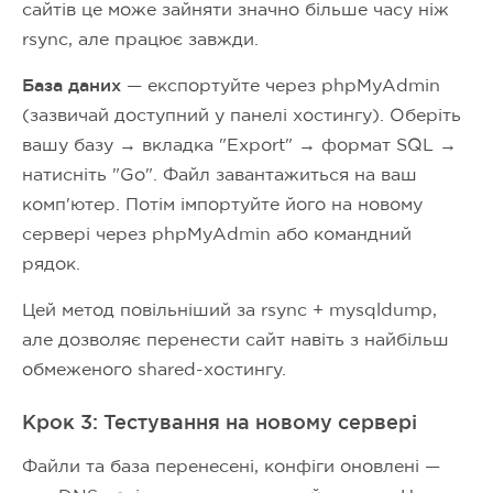
сайтів це може зайняти значно більше часу ніж
rsync, але працює завжди.
База даних
— експортуйте через phpMyAdmin
(зазвичай доступний у панелі хостингу). Оберіть
вашу базу → вкладка "Export" → формат SQL →
натисніть "Go". Файл завантажиться на ваш
комп'ютер. Потім імпортуйте його на новому
сервері через phpMyAdmin або командний
рядок.
Цей метод повільніший за rsync + mysqldump,
але дозволяє перенести сайт навіть з найбільш
обмеженого shared-хостингу.
Крок 3: Тестування на новому сервері
Файли та база перенесені, конфіги оновлені —