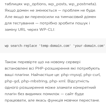
таблицях wp_options, wp_posts, wp_postmeta).
Якщо домен не змінюється — проблем не буде.
Але якщо ви переносили на тимчасовий домен
для тестування — потрібно зробити пошук і
заміну URL через WP-CLI:
wp search-replace 'temp-domain.com' 'your-domain.com'
Також перевірте що на новому сервері
встановлені всі PHP-розширення які потребують
ваші плагіни. Найчастіше це: php-mysql, php-curl,
php-gd, php-mbstring, php-xml. Відсутність
одного розширення може зламати конкретний
плагін без видимих помилок — сайт буде
працювати, але якась функція мовчки перестане.