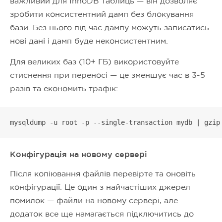
важливий для InnoDB таблиць — він дозволяє
зробити консистентний дамп без блокування
бази. Без нього під час дампу можуть записатись
нові дані і дамп буде неконсистентним.
Для великих баз (10+ ГБ) використовуйте
стиснення при переносі — це зменшує час в 3-5
разів та економить трафік:
mysqldump -u root -p --single-transaction mydb | gzip
Конфігурація на новому сервері
Після копіювання файлів перевірте та оновіть
конфігурації. Це один з найчастіших джерел
помилок — файли на новому сервері, але
додаток все ще намагається підключитись до