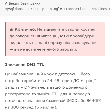
# Бекап бази даних

mysqldump -u root -p --single-transaction --routines 
🚨 Критично:
Не відміняйте старий хостинг
до завершення міграції. Деякі провайдери
видаляють всі дані одразу після скасування
— ви не встигнете нічого забрати.
Зниження DNS TTL
Це найважливіший крок підготовки, і його
потрібно зробити за 24-48 годин ДО міграції.
Зайдіть у DNS-панель вашого доменного
реєстратора та змініть TTL для A-запису з
поточного значення (зазвичай 3600 або 86400)
на 300 секунд (5 хвилин).