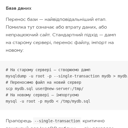
База даних
Перенос бази — найвідповідальніший етап.
Помилка тут означає або втрату даних, або
непрацюючий сайт. Стандартний підхід — дамп
на старому сервері, перенос файлу, імпорт на
новому:
# На старому сервері — створюємо дамп

mysqldump -u root -p --single-transaction mydb > mydb.
# Переносимо файл на новий сервер

scp mydb.sql user@new-server:/tmp/

# На новому сервері — імпортуємо

mysql -u root -p mydb < /tmp/mydb.sql
Прапорець
критично
--single-transaction