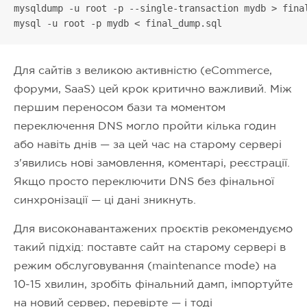
mysqldump -u root -p --single-transaction mydb > final
mysql -u root -p mydb < final_dump.sql
Для сайтів з великою активністю (eCommerce,
форуми, SaaS) цей крок критично важливий. Між
першим переносом бази та моментом
переключення DNS могло пройти кілька годин
або навіть днів — за цей час на старому сервері
з'явились нові замовлення, коментарі, реєстрації.
Якщо просто переключити DNS без фінальної
синхронізації — ці дані зникнуть.
Для високонавантажених проєктів рекомендуємо
такий підхід: поставте сайт на старому сервері в
режим обслуговування (maintenance mode) на
10-15 хвилин, зробіть фінальний дамп, імпортуйте
на новий сервер, перевірте — і тоді