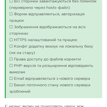
☐ Всі сторінки завантажуються без помилок
(перевірено через hosts-файл)
☐ Форми відправляються, авторизація
працює
☐ Зображення відображаються на всіх
сторінках
☐ HTTPS налаштований та працює
☐ Конфіг додатку вказує на локальну базу
(не на стару)
☐ Права доступу до файлів коректні
☐ PHP-версія та розширення відповідають
вимогам
☐ Email відправляється з нового сервера
☐ Бекап поточного стану нового сервера
зроблений
Є нюанс якому не приділяють уваги: між