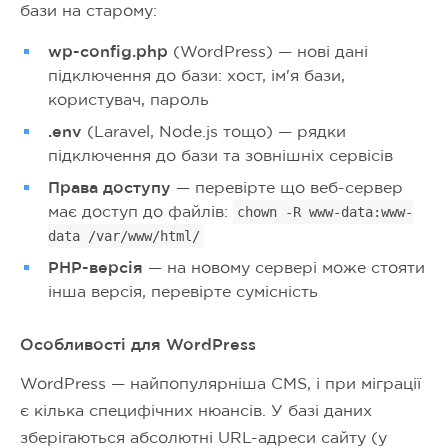
бази на старому:
wp-config.php
(WordPress) — нові дані
підключення до бази: хост, ім'я бази,
користувач, пароль
.env
(Laravel, Node.js тощо) — рядки
підключення до бази та зовнішніх сервісів
Права доступу
— перевірте що веб-сервер
має доступ до файлів:
chown -R www-data:www-
data /var/www/html/
PHP-версія
— на новому сервері може стояти
інша версія, перевірте сумісність
Особливості для WordPress
WordPress — найпопулярніша CMS, і при міграції
є кілька специфічних нюансів. У базі даних
зберігаються абсолютні URL-адреси сайту (у