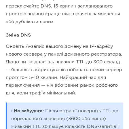
переключайте DNS. 15 хвилин запланованого
простою значно краще ніж втрачені замовлення
або дублікати даних.
Зміна DNS
Оновіть A-запис вашого домену на IP-адресу
нового сервера у панелі доменного реєстратора.
Якщо ви заздалегідь знизили TTL до 300 секунд
— більшість користувачів побачать новий сервер
протягом 5-10 хвилин. Найкращий час для
переключення — ніч або раннє ранок робочого
дня, коли трафік мінімальний.
ℹ️ Не забудьте:
Після міграції поверніть TTL до
нормального значення (3600 або вище).
Низький TTL збільшує кількість DNS-запитів і