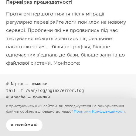
Перевірка працездатності
Протягом першого тижня після міграції
регулярно перевіряйте логи помилок на новому
сервері. Проблеми які не проявились під час
тестування можуть з'явитись під реальним
навантаженням — більше трафіку, більше
одночасних з'єднань до бази, більше запитів до
файлової системи. Моніторте:
# Nginx — помилки

tail -f /var/log/nginx/error.log

# Apache — помилки

tail -f /var/log/apache2/error.log

Користуючись цим сайтом, ви погоджуєтеся на використання
# PHP — помилки (якщо логування налаштоване)

файлів cookies відповідно до нашої
Політики Конфіденційності.
tail -f /var/log/php-fpm/error.log
Я ПРИЙМАЮ