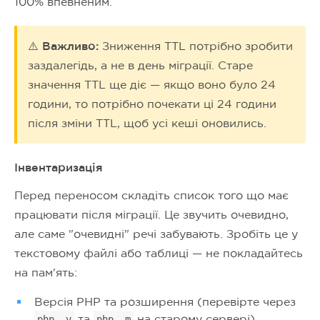
100% впевненим.
⚠️ Важливо:
Зниження TTL потрібно зробити
заздалегідь, а не в день міграції. Старе
значення TTL ще діє — якщо воно було 24
години, то потрібно почекати ці 24 години
після зміни TTL, щоб усі кеші оновились.
Інвентаризація
Перед переносом складіть список того що має
працювати після міграції. Це звучить очевидно,
але саме "очевидні" речі забувають. Зробіть це у
текстовому файлі або таблиці — не покладайтесь
на пам'ять:
Версія PHP та розширення (перевірте через
та
на старому сервері)
php -v
php -m