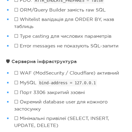
ATTR_EMULATE_PREPARES = false
☐ ORM/Query Builder замість raw SQL
☐ Whitelist валідація для ORDER BY, назв
таблиць
☐ Type casting для числових параметрів
☐ Error messages не показують SQL-запити
🛡️ Серверна інфраструктура
☐ WAF (ModSecurity / Cloudflare) активний
☐ MySQL
bind-address = 127.0.0.1
☐ Порт 3306 закритий ззовні
☐ Окремий database user для кожного
застосунку
☐ Мінімальні привілеї (SELECT, INSERT,
UPDATE, DELETE)