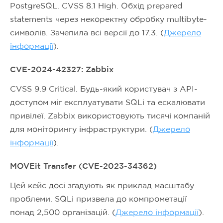
PostgreSQL. CVSS 8.1 High. Обхід prepared
statements через некоректну обробку multibyte-
символів. Зачепила всі версії до 17.3. (
Джерело
інформації
).
CVE-2024-42327: Zabbix
CVSS 9.9 Critical. Будь-який користувач з API-
доступом міг експлуатувати SQLi та ескалювати
привілеї. Zabbix використовують тисячі компаній
для моніторингу інфраструктури. (
Джерело
інформації
).
MOVEit Transfer (CVE-2023-34362)
Цей кейс досі згадують як приклад масштабу
проблеми. SQLi призвела до компрометації
понад 2,500 організацій. (
Джерело інформації
).