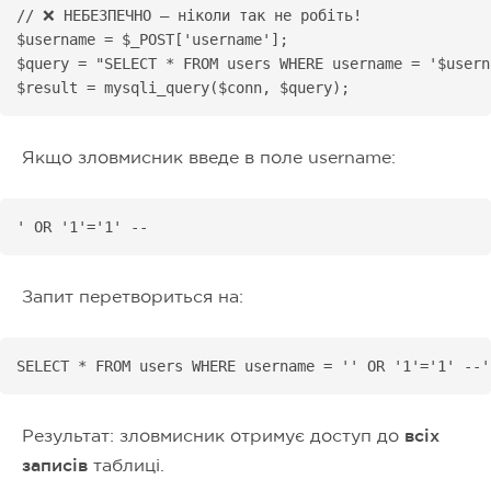
// ❌ НЕБЕЗПЕЧНО — ніколи так не робіть!

$username = $_POST['username'];

$query = "SELECT * FROM users WHERE username = '$userna
$result = mysqli_query($conn, $query);
Якщо зловмисник введе в поле username:
' OR '1'='1' --
Запит перетвориться на:
SELECT * FROM users WHERE username = '' OR '1'='1' --'
Результат: зловмисник отримує доступ до
всіх
записів
таблиці.