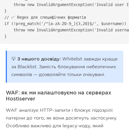
    throw new InvalidArgumentException('Invalid user ID
}

// ✅ Regex для специфічних форматів

if (!preg_match('/^[a-zA-Z0-9_]{3,20}$/', $username)) {
    throw new InvalidArgumentException('Invalid userna
}
💡 З нашого досвіду:
Whitelist завжди краще
за Blacklist. Замість блокування небезпечних
символів — дозволяйте тільки очікувані.
WAF: як ми налаштовуємо на серверах
Hostiserver
WAF аналізує HTTP-запити і блокує підозрілі
патерни до того, як вони досягнуть застосунку.
Особливо важливо для legacy-коду, який