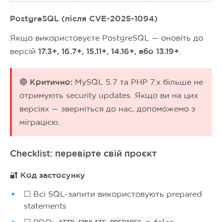
PostgreSQL (після CVE-2025-1094)
Якщо використовуєте PostgreSQL — оновіть до
версій
17.3+, 16.7+, 15.11+, 14.16+, або 13.19+
.
🔴 Критично:
MySQL 5.7 та PHP 7.x більше не
отримують security updates. Якщо ви на цих
версіях — зверніться до нас, допоможемо з
міграцією.
Checklist: перевірте свій проєкт
🔐 Код застосунку
☐ Всі SQL-запити використовують prepared
statements
☐ PDO: