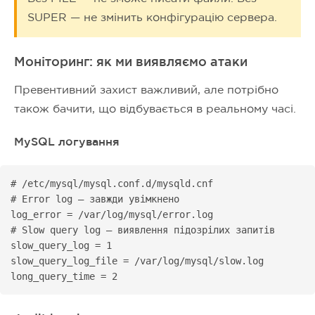
SUPER — не змінить конфігурацію сервера.
Моніторинг: як ми виявляємо атаки
Превентивний захист важливий, але потрібно
також бачити, що відбувається в реальному часі.
MySQL логування
# /etc/mysql/mysql.conf.d/mysqld.cnf

# Error log — завжди увімкнено

log_error = /var/log/mysql/error.log

# Slow query log — виявлення підозрілих запитів

slow_query_log = 1

slow_query_log_file = /var/log/mysql/slow.log

long_query_time = 2