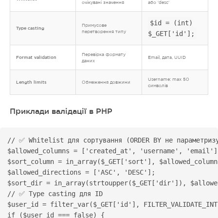
очікувані значення
або 'desc'
$id = (int)
Примусове
Type casting
перетворення типу
$_GET['id'];
Перевірка формату
Format validation
Email, дата, UUID
даних
Username: max 50
Length limits
Обмеження довжини
символів
Приклади валідації в PHP
// ✅ Whitelist для сортування (ORDER BY не параметризу
$allowed_columns = ['created_at', 'username', 'email'];
$sort_column = in_array($_GET['sort'], $allowed_column
$allowed_directions = ['ASC', 'DESC'];

$sort_dir = in_array(strtoupper($_GET['dir']), $allowe
// ✅ Type casting для ID

$user_id = filter_var($_GET['id'], FILTER_VALIDATE_INT)
if ($user_id === false) {
