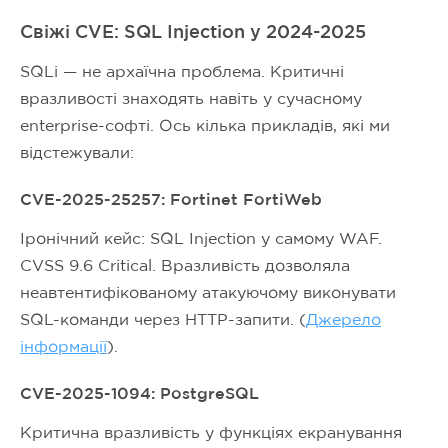
Свіжі CVE: SQL Injection у 2024-2025
SQLi — не архаїчна проблема. Критичні
вразливості знаходять навіть у сучасному
enterprise-софті. Ось кілька прикладів, які ми
відстежували:
CVE-2025-25257: Fortinet FortiWeb
Іронічний кейс: SQL Injection у самому WAF.
CVSS 9.6 Critical. Вразливість дозволяла
неавтентифікованому атакуючому виконувати
SQL-команди через HTTP-запити. (
Джерело
інформації
).
CVE-2025-1094: PostgreSQL
Критична вразливість у функціях екранування