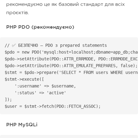
рекомендуємо це як базовий стандарт для всіх
проєктів.
PHP PDO (рекомендуємо)
// ✅ БЕЗПЕЧНО — PDO з prepared statements

$pdo = new PDO('mysql:host=localhost;dbname=app_db;cha
$pdo->setAttribute(PDO::ATTR_ERRMODE, PDO::ERRMODE_EXC
$pdo->setAttribute(PDO::ATTR_EMULATE_PREPARES, false);
$stmt = $pdo->prepare('SELECT * FROM users WHERE usern
$stmt->execute([

    ':username' => $username,

    ':status' => 'active'

]);

$user = $stmt->fetch(PDO::FETCH_ASSOC);
PHP MySQLi