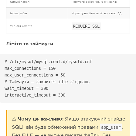
Сильні паролі
Password policy, мін. 16 символів
Ізоляція баз
Користувач бачить тільки свою БД
REQUIRE SSL
TLS для remote
Ліміти та таймаути
# /etc/mysql/mysql.conf.d/mysqld.cnf

max_connections = 150

max_user_connections = 50

# Таймаути — закриття idle з'єднань

wait_timeout = 300

interactive_timeout = 300
⚠️ Чому це важливо:
Якщо атакуючий знайде
SQLi, він буде обмежений правами
.
app_user
Без FILE — не зможе писати файли. Без