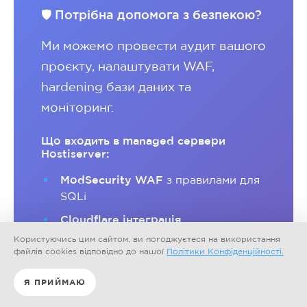
🛡️ Потрібна допомога з безпекою?
Ми можемо провести аудит вашого
проєкту, налаштувати WAF,
hardening бази даних та
моніторинг.
Що входить в managed сервери
Hostiserver:
ModSecurity WAF
з правилами для
SQLi
Cloudflare інтеграція
Користуючись цим сайтом, ви погоджуєтеся на використання
MySQL hardening
за нашими
файлів cookies відповідно до нашої
Політики Конфіденційності.
стандартами
Окремі database користувачі
Я ПРИЙМАЮ
Моніторинг та alerts