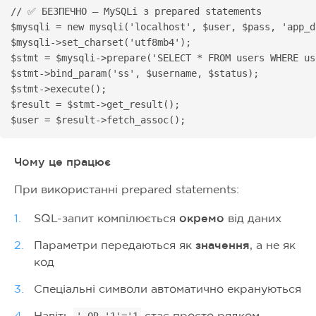
// ✅ БЕЗПЕЧНО — MySQLi з prepared statements

$mysqli = new mysqli('localhost', $user, $pass, 'app_db
$mysqli->set_charset('utf8mb4');

$stmt = $mysqli->prepare('SELECT * FROM users WHERE us
$stmt->bind_param('ss', $username, $status);

$stmt->execute();

$result = $stmt->get_result();

$user = $result->fetch_assoc();
Чому це працює
При використанні prepared statements:
SQL-запит компілюється
окремо
від даних
Параметри передаються як
значення
, а не як
код
Спеціальні символи автоматично екрануються
Навіть
стає просто рядком