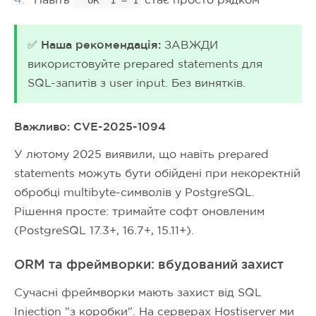
' OR '1'='1
✅ Наша рекомендація:
ЗАВЖДИ
використовуйте prepared statements для
SQL-запитів з user input. Без винятків.
Важливо: CVE-2025-1094
У лютому 2025 виявили, що навіть prepared
statements можуть бути обійдені при некоректній
обробці multibyte-символів у PostgreSQL.
Рішення просте: тримайте софт оновленим
(PostgreSQL 17.3+, 16.7+, 15.11+).
ORM та фреймворки: вбудований захист
Сучасні фреймворки мають захист від SQL
Injection "з коробки". На серверах Hostiserver ми