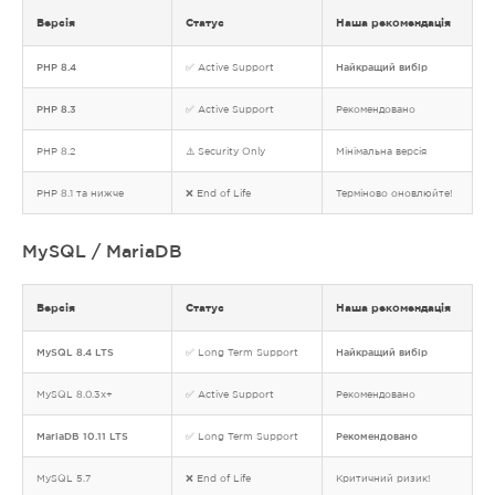
Версія
Статус
Наша рекомендація
PHP 8.4
✅ Active Support
Найкращий вибір
PHP 8.3
✅ Active Support
Рекомендовано
PHP 8.2
⚠️ Security Only
Мінімальна версія
PHP 8.1 та нижче
❌ End of Life
Терміново оновлюйте!
MySQL / MariaDB
Версія
Статус
Наша рекомендація
MySQL 8.4 LTS
✅ Long Term Support
Найкращий вибір
MySQL 8.0.3x+
✅ Active Support
Рекомендовано
MariaDB 10.11 LTS
✅ Long Term Support
Рекомендовано
MySQL 5.7
❌ End of Life
Критичний ризик!