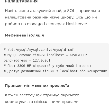
налаштування
Навіть якщо атакуючий знайде SQLi, правильно
налаштована база мінімізує шкоду. Ось що ми
робимо на managed серверах Hostiserver.
Мережева ізоляція
# /etc/mysql/mysql.conf.d/mysqld.cnf

# MySQL слухає тільки localhost — КРИТИЧНО!

bind-address = 127.0.0.1

# Порт 3306 НЕ відкритий у публічний інтернет

# Доступ дозволений тільки з localhost або конкретних 
Принцип мінімальних привілеїв
Кожен застосунок отримує окремого
користувача з мінімальними правами: