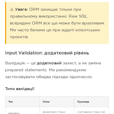
⚠️ Увага:
ORM захищає тільки при
правильному використанні. Raw SQL
всередині ORM все ще може бути вразливим.
Ми часто бачимо це при аудиті клієнтських
проєктів.
Input Validation: додатковий рівень
Валідація — це
додатковий
захист, а не заміна
prepared statements. Ми рекомендуємо
застосовувати обидва підходи одночасно.
Типи валідації
Тип
Опис
Приклад
Дозволяємо тільки
Сортування: тільки 'asc'
Whitelist