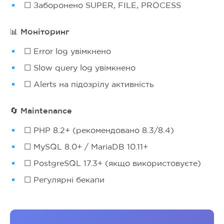
☐ Заборонено SUPER, FILE, PROCESS
📊 Моніторинг
☐ Error log увімкнено
☐ Slow query log увімкнено
☐ Alerts на підозрілу активність
🔄 Maintenance
☐ PHP 8.2+ (рекомендовано 8.3/8.4)
☐ MySQL 8.0+ / MariaDB 10.11+
☐ PostgreSQL 17.3+ (якщо використовуєте)
☐ Регулярні бекапи