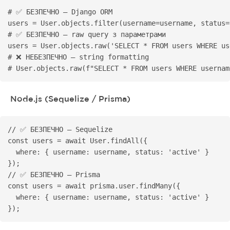
# ✅ БЕЗПЕЧНО — Django ORM

users = User.objects.filter(username=username, status=
# ✅ БЕЗПЕЧНО — raw query з параметрами

users = User.objects.raw('SELECT * FROM users WHERE us
# ❌ НЕБЕЗПЕЧНО — string formatting

# User.objects.raw(f"SELECT * FROM users WHERE usernam
Node.js (Sequelize / Prisma)
// ✅ БЕЗПЕЧНО — Sequelize

const users = await User.findAll({

  where: { username: username, status: 'active' }

});

// ✅ БЕЗПЕЧНО — Prisma

const users = await prisma.user.findMany({

  where: { username: username, status: 'active' }

});