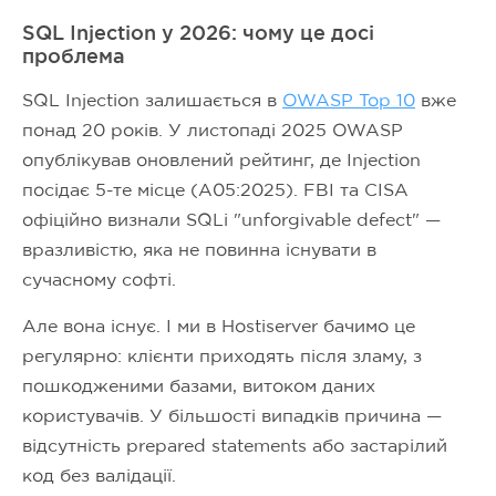
SQL Injection у 2026: чому це досі
проблема
SQL Injection залишається в
OWASP Top 10
вже
понад 20 років. У листопаді 2025 OWASP
опублікував оновлений рейтинг, де Injection
посідає 5-те місце (A05:2025). FBI та CISA
офіційно визнали SQLi "unforgivable defect" —
вразливістю, яка не повинна існувати в
сучасному софті.
Але вона існує. І ми в Hostiserver бачимо це
регулярно: клієнти приходять після зламу, з
пошкодженими базами, витоком даних
користувачів. У більшості випадків причина —
відсутність prepared statements або застарілий
код без валідації.