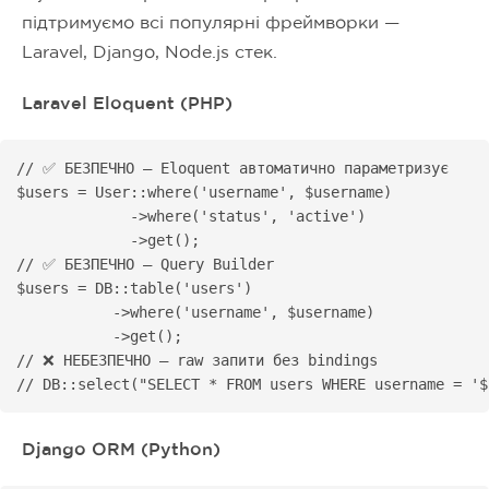
підтримуємо всі популярні фреймворки —
Laravel, Django, Node.js стек.
Laravel Eloquent (PHP)
// ✅ БЕЗПЕЧНО — Eloquent автоматично параметризує

$users = User::where('username', $username)

             ->where('status', 'active')

             ->get();

// ✅ БЕЗПЕЧНО — Query Builder

$users = DB::table('users')

           ->where('username', $username)

           ->get();

// ❌ НЕБЕЗПЕЧНО — raw запити без bindings

// DB::select("SELECT * FROM users WHERE username = '$
Django ORM (Python)