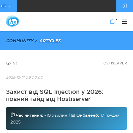
UK
COMMUNITY
ARTICLES
53
HOSTISERVER
2025-12-17 09:00:00
Захист від SQL Injection у 2026:
повний гайд від Hostiserver
⏱️
Час читання:
~10 хвилин | 📅
Оновлено:
17 грудня
2025