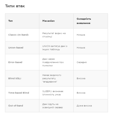
Типи атак
Складність
Тип
Механізм
виявлення
Результат видно на
Classic (In-band)
Низька
сторінці
UNION витягує дані з
Union-based
Низька
інших таблиць
Дані через
Error-based
повідомлення про
Середня
помилки
Немає видимого
Blind SQLi
результату,
Висока
"вгадування"
SLEEP() визначає
Time-based Blind
Висока
істинність умов
Дані йдуть на
Out-of-band
Дуже висока
зовнішній сервер