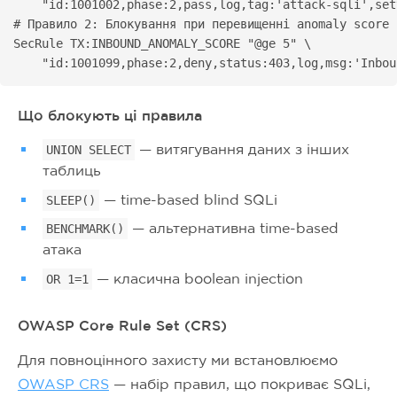
    "id:1001002,phase:2,pass,log,tag:'attack-sqli',set
# Правило 2: Блокування при перевищенні anomaly score

SecRule TX:INBOUND_ANOMALY_SCORE "@ge 5" \

    "id:1001099,phase:2,deny,status:403,log,msg:'Inbou
Що блокують ці правила
— витягування даних з інших
UNION SELECT
таблиць
— time-based blind SQLi
SLEEP()
— альтернативна time-based
BENCHMARK()
атака
— класична boolean injection
OR 1=1
OWASP Core Rule Set (CRS)
Для повноцінного захисту ми встановлюємо
OWASP CRS
— набір правил, що покриває SQLi,