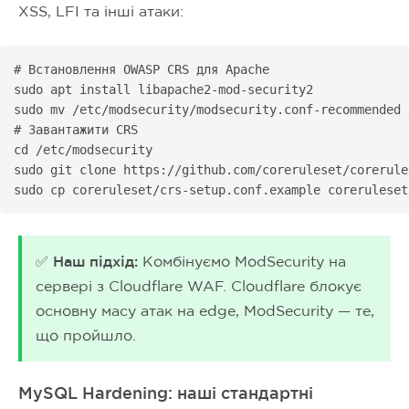
XSS, LFI та інші атаки:
# Встановлення OWASP CRS для Apache

sudo apt install libapache2-mod-security2

sudo mv /etc/modsecurity/modsecurity.conf-recommended 
# Завантажити CRS

cd /etc/modsecurity

sudo git clone https://github.com/coreruleset/corerules
sudo cp coreruleset/crs-setup.conf.example coreruleset
✅ Наш підхід:
Комбінуємо ModSecurity на
сервері з Cloudflare WAF. Cloudflare блокує
основну масу атак на edge, ModSecurity — те,
що пройшло.
MySQL Hardening: наші стандартні