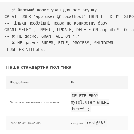
-- ✅ Окремий користувач для застосунку

CREATE USER 'app_user'@'localhost' IDENTIFIED BY 'STRO
-- Тільки необхідні права на конкретну базу

GRANT SELECT, INSERT, UPDATE, DELETE ON app_db.* TO 'a
-- ❌ НЕ даємо: GRANT ALL ON *.*

-- ❌ НЕ даємо: SUPER, FILE, PROCESS, SHUTDOWN

FLUSH PRIVILEGES;
Наша стандартна політика
Що робимо
Як
DELETE FROM
mysql.user WHERE
Видаляємо анонімних користувачів
User='';
root@'%'
Root тільки локально
Заборона