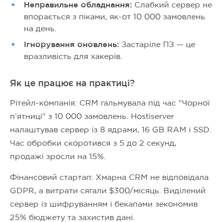
Неправильне обладнання:
Слабкий сервер не
впорається з піками, як-от 10 000 замовлень
на день.
Ігнорування оновлень:
Застаріле ПЗ — це
вразливість для хакерів.
Як це працює на практиці?
Рітейл-компанія: CRM гальмувала під час "Чорної
п’ятниці" з 10 000 замовлень. Hostiserver
налаштував сервер із 8 ядрами, 16 GB RAM і SSD.
Час обробки скоротився з 5 до 2 секунд,
продажі зросли на 15%.
Фінансовий стартап: Хмарна CRM не відповідала
GDPR, а витрати сягали $300/місяць. Виділений
сервер із шифруванням і бекапами зекономив
25% бюджету та захистив дані.