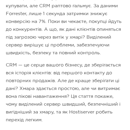
купувати, але CRM раптово гальмує. За даними
Forrester, лише 1 секунда затримки знижує
конверсію на 7%. Поки ви чекаєте, покупці йдуть
до конкурентів. А що, як дані клієнтів опиняться
під загрозою через витік у хмарі? Виділений
сервер вирішує ці проблеми, забезпечуючи
швидкість, безпеку та повний контроль.
CRM — це серце вашого бізнесу, де зберігається
вся історія клієнтів: від першого контакту до
повторних продажів. Але де краще зберігати ці
дані? Хмара здається простою, але чи витримає
вона пікові навантаження? Ця стаття покаже,
чому виділений сервер швидший, безпечніший і
вигідніший за хмару, та як Hostiserver робить
перехід легким.