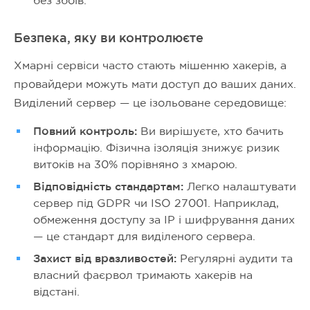
без збоїв.
Безпека, яку ви контролюєте
Хмарні сервіси часто стають мішенню хакерів, а
провайдери можуть мати доступ до ваших даних.
Виділений сервер — це ізольоване середовище:
Повний контроль:
Ви вирішуєте, хто бачить
інформацію. Фізична ізоляція знижує ризик
витоків на 30% порівняно з хмарою.
Відповідність стандартам:
Легко налаштувати
сервер під GDPR чи ISO 27001. Наприклад,
обмеження доступу за IP і шифрування даних
— це стандарт для виділеного сервера.
Захист від вразливостей:
Регулярні аудити та
власний фаєрвол тримають хакерів на
відстані.